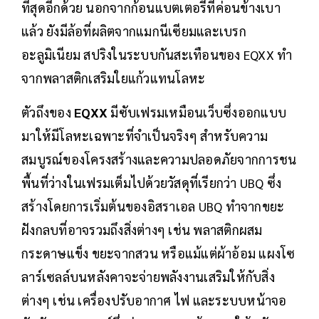
ที่สุดอีกด้วย นอกจากก้อนแบตเตอรี่ที่ค่อนข้างเบา
แล้ว ยังมีล้อที่ผลิตจากแมกนีเซียมและเบรก
อะลูมิเนียม สปริงในระบบกันสะเทือนของ EQXX ทำ
จากพลาสติกเสริมใยแก้วแทนโลหะ
ตัวถึงของ
EQXX
มีซับเฟรมเหมือนเว็บซึ่งออกแบบ
มาให้มีโลหะเฉพาะที่จำเป็นจริงๆ สำหรับความ
สมบูรณ์ของโครงสร้างและความปลอดภัยจากการชน
พื้นที่ว่างในเฟรมเต็มไปด้วยวัสดุที่เรียกว่า UBQ ซึ่ง
สร้างโดยการเริ่มต้นของอิสราเอล UBQ ทำจากขยะ
ฝังกลบที่อาจรวมถึงสิ่งต่างๆ เช่น พลาสติกผสม
กระดาษแข็ง ขยะจากสวน หรือแม้แต่ผ้าอ้อม แผงโซ
ลาร์เซลล์บนหลังคาจะจ่ายพลังงานเสริมให้กับสิ่ง
ต่างๆ เช่น เครื่องปรับอากาศ ไฟ และระบบหน้าจอ