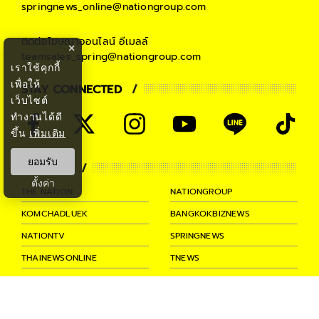
springnews_online@nationgroup.com
ติดต่อโฆษณาออนไลน์
อีเมลล์
×
teamsales_spring@nationgroup.com
เราใช้คุกกี้
เพื่อให้
STAY CONNECTED
เว็บไซต์
ทำงานได้ดี
ขึ้น
เพิ่มเติม
ยอมรับ
PARTNER
ตั้งค่า
THE NATION
NATIONGROUP
KOMCHADLUEK
BANGKOKBIZNEWS
NATIONTV
SPRINGNEWS
THAINEWSONLINE
TNEWS
THANSETTAKIJ