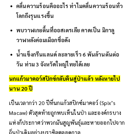
คลื่นความร้อนคืออะไร ทำไมคลื่นความร้อนทั่ว
โลกถึงรุนแรงขึ้น
พบวาฬเกยตื้นที่ออสเตรเลีย คาดเป็น มิกาลู
วาฬหลังค่อมเผือกชื่อดัง
น้ำแข็งกรีนแลนด์ ละลายเร็ว 6 พันล้านตันต่อ
วัน ท่วม 3 จังหวัดใหญ่ไทยได้เลย
นกแก้วมาคอว์สปิกซ์กลับคืนสู่ป่าแล้ว หลังหายไป
นาน 20 ปี
เป็นเวลากว่า 20 ปีที่นกแก้วสปิกซ์มาคอว์ (Spix’s
Macaw) ตัวสุดท้ายถูกพบเห็นในป่า และองค์กรบาง
แห่งก็ประกาศว่าพวกมันสูญพันธุ์และหายออกไปจาก
ถิ่นป่าเดิมอย่างบราซิลตลอดกาล