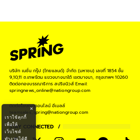
#
แบตเตอรี่พลังงานทราย
#
แพนด้าอันอัน
#
เสือชีตาห์
#
ผีเสื้อจักรพรรดิ
#
หมีขั้วโลก
บริษัท เนชั่น กรุ๊ป (ไทยแลนด์) จำกัด (มหาชน)
เลขที่ 1854 ชั้น
9,10,11 ถ.เทพรัตน แขวงบางนาใต้ เขตบางนา, กรุงเทพฯ 10260
ติดต่อกองบรรณาธิการ สปริงนิวส์
Email:
springnews_online@nationgroup.com
ติดต่อโฆษณาออนไลน์
อีเมลล์
×
teamsales_spring@nationgroup.com
เราใช้คุกกี้
เพื่อให้
STAY CONNECTED
เว็บไซต์
ทำงานได้ดี