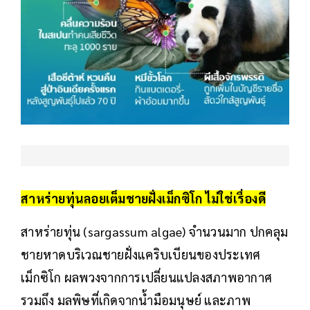
สาหร่ายทุ่นลอยเต็มชายฝั่งเม็กซิโก ไม่ใช่เรื่องดี
สาหร่ายทุ่น (sargassum algae) จำนวนมาก ปกคลุม
ชายหาดบริเวณชายฝั่งแคริบเบียนของประเทศ
เม็กซิโก ผลพวงจากการเปลี่ยนแปลงสภาพอากาศ
รวมถึง มลพิษที่เกิดจากน้ำมือมนุษย์ และภาพ