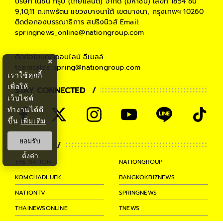
บริษัท เนชั่น กรุ๊ป (ไทยแลนด์) จำกัด (มหาชน)
เลขที่ 1854 ชั้น
9,10,11 ถ.เทพรัตน แขวงบางนาใต้ เขตบางนา, กรุงเทพฯ 10260
ติดต่อกองบรรณาธิการ สปริงนิวส์
Email:
springnews_online@nationgroup.com
ติดต่อโฆษณาออนไลน์
อีเมลล์
×
teamsales_spring@nationgroup.com
เราใช้คุกกี้
เพื่อให้
STAY CONNECTED
เว็บไซต์
ทำงานได้ดี
ขึ้น
เพิ่มเติม
ยอมรับ
PARTNER
ตั้งค่า
THE NATION
NATIONGROUP
KOMCHADLUEK
BANGKOKBIZNEWS
NATIONTV
SPRINGNEWS
THAINEWSONLINE
TNEWS